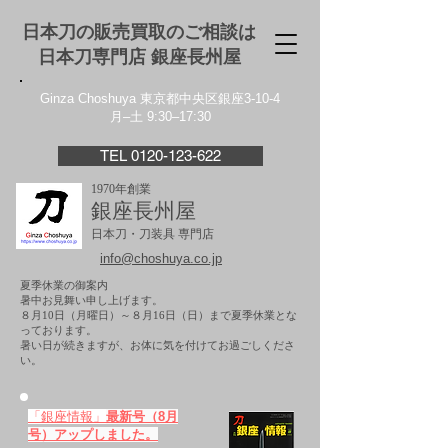
日本刀の販売買取のご相談は
日本刀専門店 銀座⻑州屋
Ginza Choshuya 東京都中央区銀座3-10-4
月–土 9:30–17:30
TEL 0120-123-622
1970年創業
銀座長州屋
日本刀・刀装具 専門店
info@choshuya.co.jp
夏季休業の御案内
暑中お見舞い申し上げます。
８月10日（月曜日）～８月16日（日）まで夏季休業とな
っております。
​暑い日が続きますが、お体に気を付けてお過ごしくださ
い。
「銀座情報」
最新号（8月
号）アップしました。