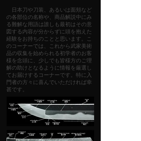
日本刀や刀装、あるいは面頬など
の各部位の名称や、商品解説中にみ
る難解な用語は誰しも最初はその意
図する内容が分からずに頭を抱えた
経験をお持ちのことと思います。こ
のコーナーでは、これから武家美術
品の収集を始められる初学者のお客
様を念頭に、少しでも皆様方のご理
解の助けとなるように情報を厳選し
てお届けするコーナーです。特に入
門者の方々に喜んでいただければ幸
甚です。