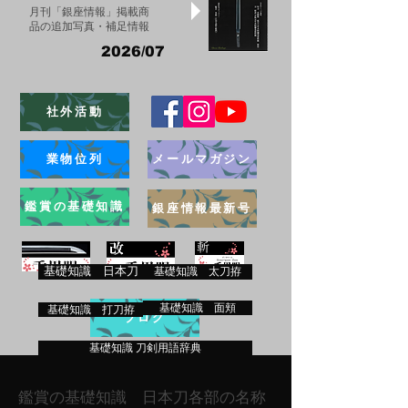
月刊「銀座情報」掲載商
品の追加写真・補足情報
2026/07
社外活動
業物位列
メールマガジン
鑑賞の基礎知識
銀座情報最新号
基礎知識 日本刀
基礎知識 太刀拵
基礎知識 面頬
基礎知識 打刀拵
ブログ
基礎知識 刀剣用語辞典
鑑賞の基礎知識 日本刀各部の名称