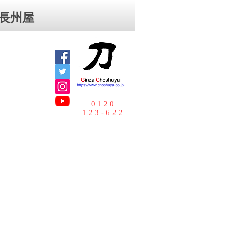
⻑州屋
0120
123-622