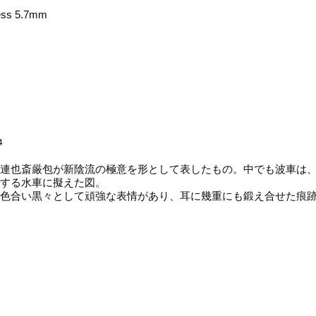
ess 5.7mm
4
連也斎厳包が新陰流の極意を形として表したもの。中でも波車は、
する水車に擬えた図。
色合い黒々として頑強な表情があり、耳に幾重にも鍛え合せた痕跡