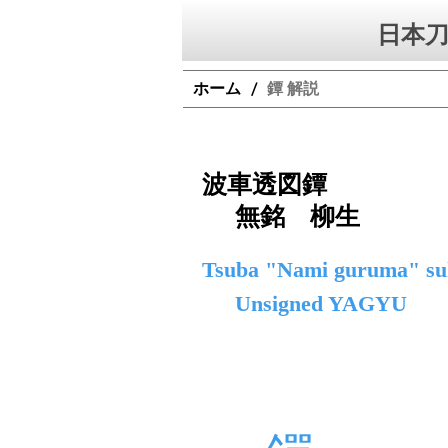
日本刀
ホーム
鐔 解説
/
波車透図鐔
無銘 柳生
Tsuba "Nami guruma" suk
Unsigned YAGYU