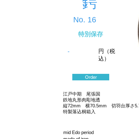
鍔
No.
16
特別保存
-
円（税
込）
Order
江戸中期 尾張国
鉄地丸形肉彫地透
縦72mm 横70.5mm 切羽台厚さ5.
特製落込桐箱入
mid Edo period
made of iron