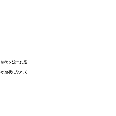
剣術を流れに逆
が層状に現れて