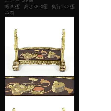
​江戸時代後期
幅49糎 高さ38.3糎 奥行18.5糎
桐箱