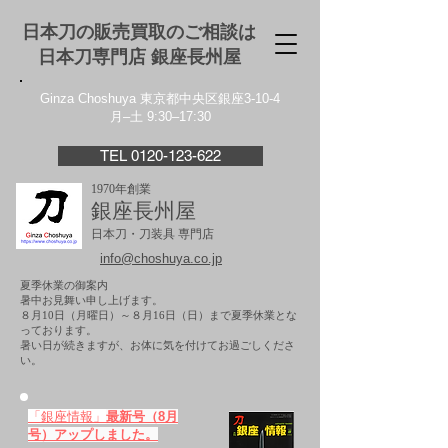
日本刀の販売買取のご相談は
日本刀専門店 銀座⻑州屋
Ginza Choshuya 東京都中央区銀座3-10-4
月–土 9:30–17:30
TEL 0120-123-622
1970年創業
銀座長州屋
日本刀・刀装具 専門店
info@choshuya.co.jp
夏季休業の御案内
暑中お見舞い申し上げます。
８月10日（月曜日）～８月16日（日）まで夏季休業とな
っております。
​暑い日が続きますが、お体に気を付けてお過ごしくださ
い。
「銀座情報」
最新号（8月
号）アップしました。