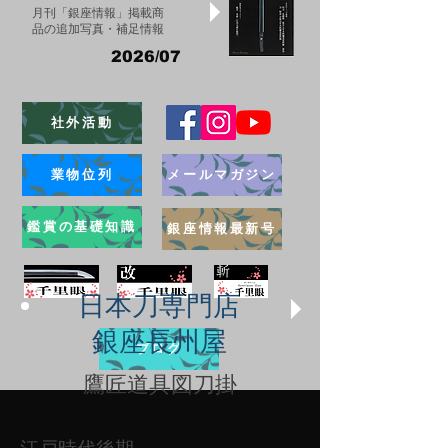
月刊「銀座情報」掲載商
品の追加写真・補足情報
2026/07
社外活動
業物位列
メールマガジン
鑑賞の基礎知識
銀座情報最新号
日本刀専門店
銀座長州屋
ブログ
​鷹匠道具図刀掛