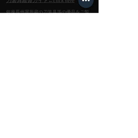
刀装具鑑賞ガイド←click here
銀座長州屋所蔵の刀装具等の優品をご覧
いただけるページです。
日本刀関連書籍←click here
​銀座長州屋が協力した各種日本刀関連書
籍をお求めいただけます。