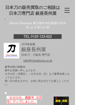
日本刀の販売買取のご相談は
日本刀専門店 銀座⻑州屋
Ginza Choshuya 東京都中央区銀座3-10-4
月–土 9:30–17:30
TEL 0120-123-622
1970年創業
銀座長州屋
日本刀・刀装具 専門店
info@choshuya.co.jp
夏季休業の御案内
暑中お見舞い申し上げます。
８月10日（月曜日）～８月16日（日）まで夏季休業とな
っております。
​暑い日が続きますが、お体に気を付けてお過ごしくださ
い。
「銀座情報」
最新号（8月
号）アップしました。