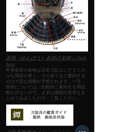
面頬（めんぽう）各部の名称←click
here
甲冑各部の名称は日本刀以上にテクニカ
ルな用語が多く、その全てをご案内する
のは大変な困難が予想されます。一方、
面頬については、比較的ご案内する用語
数が少ないので、まずは面頬の名所をま
とめてみましたので、ご覧ください。