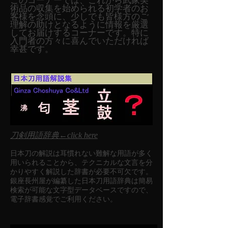
このコーナーでは、これから武家美
術品の収集を始められる初学者のお
客様を念頭に、少しでも皆様方のご
理解の助けとなるように情報を厳選
してお届けするコーナーです。特に
入門者の方々に喜んでいただければ
幸甚です。
刀剣用語辞典←click here
日本刀の解説は耳慣れない難解な用語が多く
用いられることから、テクニカルな文言を分
かりやすく解説した辞書が必要不可欠です。
銀座長州屋が編纂した日本刀用語辞典は簡易
検索が可能な文字型データベースですので、
電子辞書感覚でご利用ください。