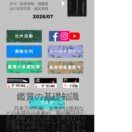
月刊「銀座情報」掲載商
品の追加写真・補足情報
2026/07
社外活動
業物位列
メールマガジン
鑑賞の基礎知識
銀座情報最新号
鑑賞の基礎知識
ブログ
日本刀や刀装、あるいは面頬な
どの各部位の名称や、商品解説中に
みる難解な用語は誰しも最初はその
意図する内容が分からずに頭を抱え
た経験をお持ちのことと思います。