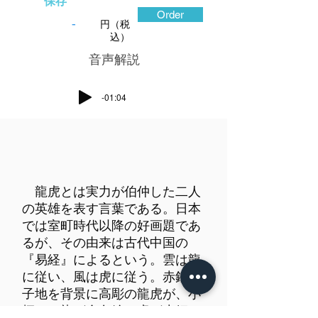
保存
Order
-
円（税
込）
​音声解説
-01:04
龍虎とは実力が伯仲した二人
の英雄を表す言葉である。日本
では室町時代以降の好画題であ
るが、その由来は古代中国の
『易経』によるという。雲は龍
に従い、風は虎に従う。赤銅魚
子地を背景に高彫の龍虎が、小
柄では龍が金色絵で虎が赤銅