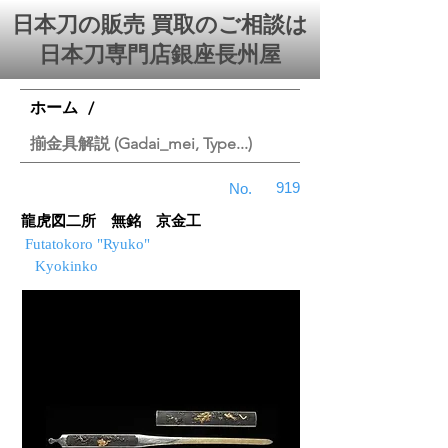
日本刀の販売 買取のご相談は
日本刀専門店銀座⻑州屋
ホーム
/
揃金具解説 (Gadai_mei, Type...)
919
No.
龍虎図二所 無銘 京金工
Futatokoro "Ryuko"
Kyokinko