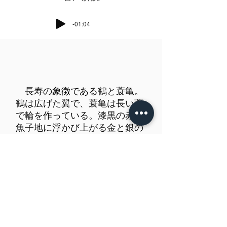
-01:04
長寿の象徴である鶴と蓑亀。
鶴は広げた翼で、蓑亀は長い蓑
で輪を作っている。漆黒の赤銅
魚子地に浮かび上がる金と銀の
高彫色絵が吉祥を意味する紋様
を際立たせている。