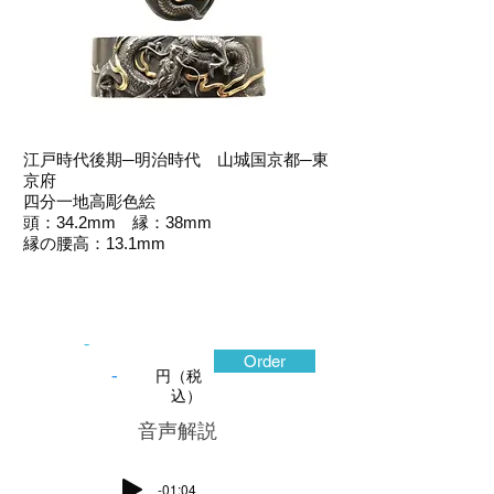
江戸時代後期─明治時代 山城国京都─東
京府
四分一地高彫色絵
頭：34.2mm 縁：38mm
縁の腰高：13.1mm
-
Order
-
円（税
込）
​音声解説
-01:04