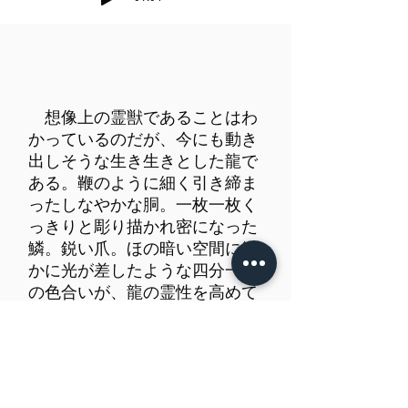
想像上の霊獣であることはわ
かっているのだが、今にも動き
出しそうな生き生きとした龍で
ある。鞭のように細く引き締ま
ったしなやかな胴。一枚一枚く
っきりと彫り描かれ密になった
鱗。鋭い爪。ほの暗い空間に微
かに光が差したような四分一地
の色合いが、龍の霊性を高めて
いる。天民は岩本昆壽の弟子。
晩年は天民翁、または天民老人
と号した。