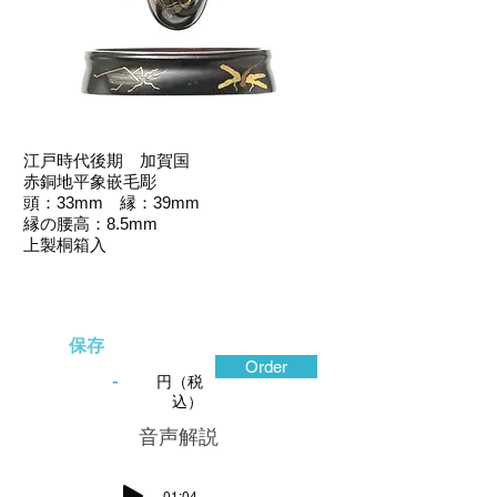
江戸時代後期 加賀国
赤銅地平象嵌毛彫
頭：33mm 縁：39mm
縁の腰高：8.5mm
上製桐箱入
保存
Order
-
円（税
込）
​音声解説
-01:04