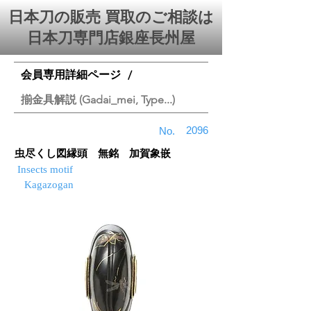
日本刀の販売 買取のご相談は
日本刀専門店銀座⻑州屋
会員専用詳細ページ
/
揃金具解説 (Gadai_mei, Type...)
2096
No.
虫尽くし図縁頭 無銘 加賀象嵌
Insects motif
Kagazogan