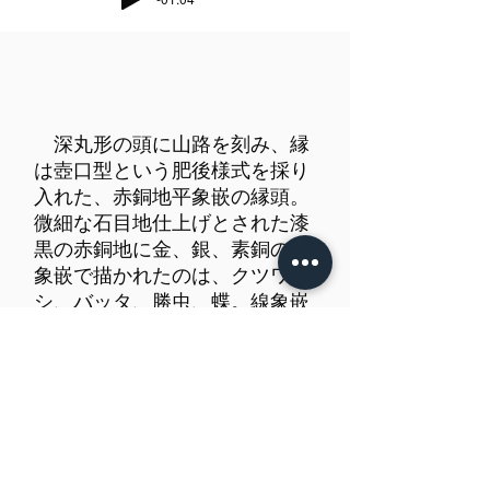
深丸形の頭に山路を刻み、縁
は壺口型という肥後様式を採り
入れた、赤銅地平象嵌の縁頭。
微細な石目地仕上げとされた漆
黒の赤銅地に金、銀、素銅の平
象嵌で描かれたのは、クツワム
シ、バッタ、勝虫、蝶。線象嵌
の一部に抜けている部分がある
が、縁幅39mmは貴重。