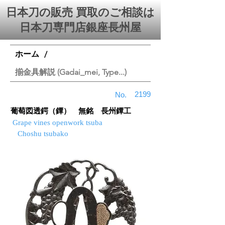
日本刀の販売 買取のご相談は
日本刀専門店銀座⻑州屋
ホーム
/
揃金具解説 (Gadai_mei, Type...)
2199
No.
葡萄図透鍔（鐔） 無銘 長州鐔工
Grape vines openwork tsuba
Choshu tsubako