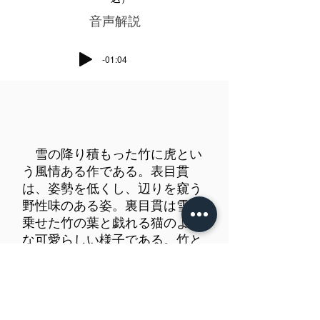
​音声解説
-01:04
雪の降り積もった竹に虎とい
う風情ある作である。表目貫
は、姿勢を低くし、辺りを窺う
野性味のある姿。裏目貫は雪を
乗せた竹の葉と戯れる猫のよう
な可愛らしい様子である。竹と
虎の組み合わせは古来よりの好
画題。後藤家に学んだ薩摩金工
の小田派なども得意とした。