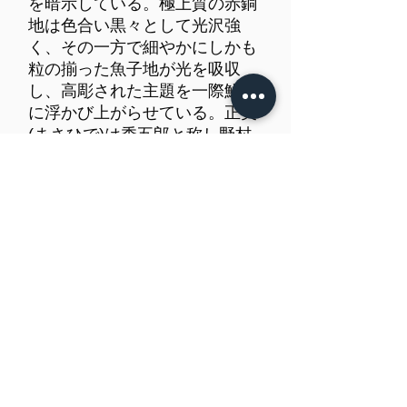
を暗示している。極上質の赤銅
地は色合い黒々として光沢強
く、その一方で細やかにしかも
粒の揃った魚子地が光を吸収
し、高彫された主題を一際鮮明
に浮かび上がらせている。正英
(まさひで)は秀五郎と称し野村
家の七代目。後藤家に学んだ野
村家の作風は構成の確かさと彫
口の精密さを極めたもので、こ
の二所でも、装飾された御簾の
下がる車、絡みついた夕顔の蔓
と花、牛の姿までも細部に亘っ
て写実的。