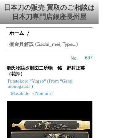
日本刀の販売 買取のご相談は
日本刀専門店銀座⻑州屋
ホーム
/
揃金具解説 (Gadai_mei, Type...)
697
No.
源氏物語夕顔図二所物 銘 野村正英
（花押）
Futatokoro "Yugao" (From "Genji
monogatari")
Masahide （Nomura）