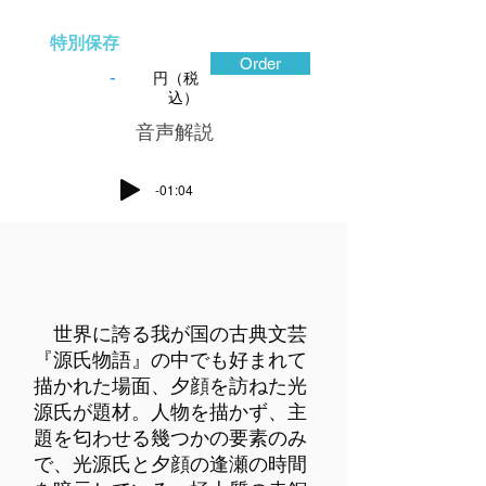
特別保存
Order
-
円（税
込）
​音声解説
-01:04
世界に誇る我が国の古典文芸
『源氏物語』の中でも好まれて
描かれた場面、夕顔を訪ねた光
源氏が題材。人物を描かず、主
題を匂わせる幾つかの要素のみ
で、光源氏と夕顔の逢瀬の時間