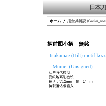
日本刀
ホーム
揃金具解説 (Gadai_mei, T
/
柄前図小柄 無銘
Tsukamae (Hilt) motif koz
Mumei (Unsigned)
江戸時代後期
朧銀地高彫色絵
長さ：99.2mm 幅：14mm
特製落込桐箱入