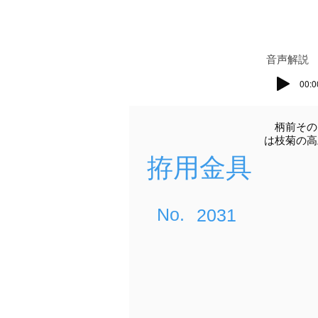
​音声解説
00:0
柄前その
は枝菊の高
拵用金具
​No.
2031