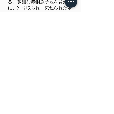
る。微細な赤銅魚子地を背景
に、刈り取られ、束ねられた木
賊のみを高彫金色絵とした本
作。木賊の節や筋、質感を詳細
に表している。荒井典昌は両国
橋近くの横山町に住んでいた江
戸時代中期の金工で、父は石川
万旭の弟子であった荒井典容。