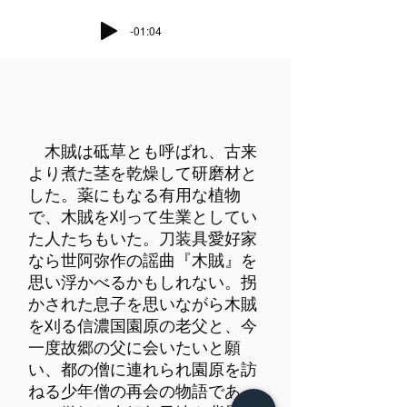
-01:04
木賊は砥草とも呼ばれ、古来
より煮た茎を乾燥して研磨材と
した。薬にもなる有用な植物
で、木賊を刈って生業としてい
た人たちもいた。刀装具愛好家
なら世阿弥作の謡曲『木賊』を
思い浮かべるかもしれない。拐
かされた息子を思いながら木賊
を刈る信濃国園原の老父と、今
一度故郷の父に会いたいと願
い、都の僧に連れられ園原を訪
ねる少年僧の再会の物語であ