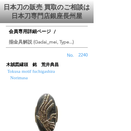
日本刀の販売 買取のご相談は
日本刀専門店銀座⻑州屋
会員専用詳細ページ
/
揃金具解説 (Gadai_mei, Type...)
2240
No.
木賊図縁頭 銘 荒井典昌
Tokusa motif fuchigashira
Norimasa