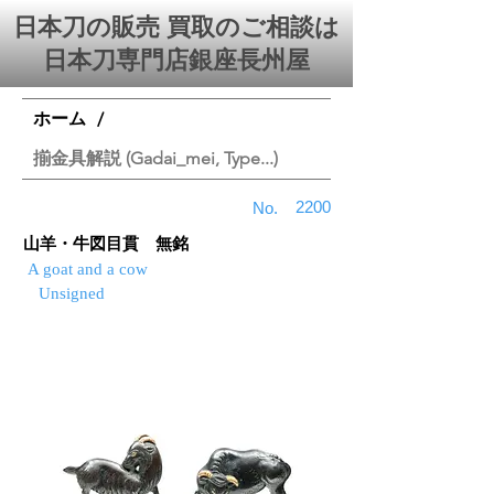
日本刀の販売 買取のご相談は
日本刀専門店銀座⻑州屋
ホーム
/
揃金具解説 (Gadai_mei, Type...)
2200
No.
山羊・牛図目貫 無銘
A goat and a cow
Unsigned