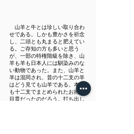
山羊と牛とは珍しい取り合わ
せである。しかも豊かさを祈念
し、二頭とも丸まると肥えてい
る。ご存知の方も多いと思う
が、一部の特権階級を除き、山
羊も羊も日本人には馴染みのな
い動物であった。また、山羊と
羊は混同され、昔の十二支の羊
はどう見ても山羊である。本作
も十二支でまとめられたお拵の
目貫だったのだろう。打ち出し
強く立体的。山羊の毛が束にな
っている様子など描写は実に詳
細である。