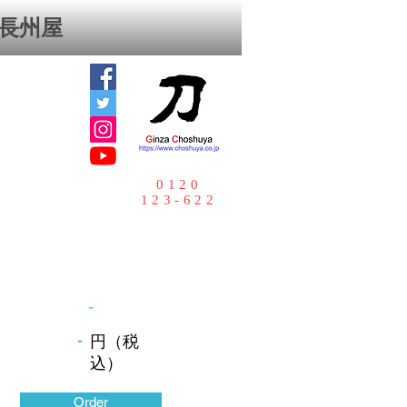
⻑州屋
0120
123-622
-
-
円（税
込）
Order