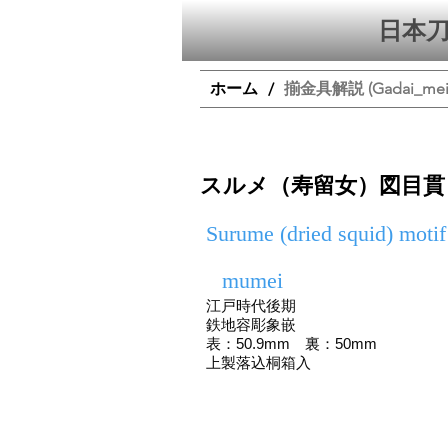
日本刀
ホーム
揃金具解説 (Gadai_mei, T
/
スルメ（寿留女）図目貫
Surume (dried squid) moti
mumei
江戸時代後期
鉄地容彫象嵌
表：50.9mm 裏：50mm
上製落込桐箱入