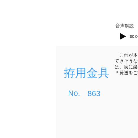
​音声解説
00:0
これが本
てきそうな
は、実に楽
拵用金具
＊発送をご
​No.
863