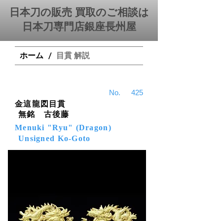
日本刀の販売 買取のご相談は
日本刀専門店銀座⻑州屋
ホーム
目貫 解説
/
​No.
425
金這龍図目貫
無銘 古後藤
Menuki "Ryu" (Dragon)
Unsigned Ko-Goto