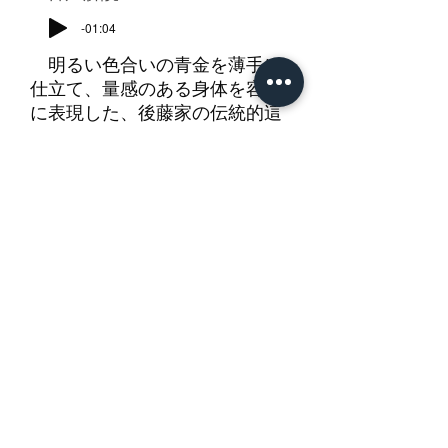
-01:04
明るい色合いの青金を薄手に
仕立て、量感のある身体を容彫
に表現した、後藤家の伝統的這
龍図。この薄手の地造りは室町
時代の古作にみられる特徴。本
作も山高く谷深くの謂いがある
ように、龍の身体がくっきりと
立っている。龍は眼窩が窪んで
目玉が鋭く、鱗が立ち爪も鋭
く、角と手足には微細な三角鏨
が打ち施されて貫禄がある。