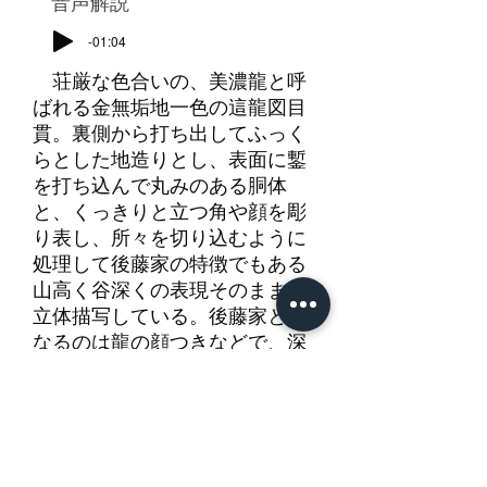
​音声解説
-01:04
荘厳な色合いの、美濃龍と呼
ばれる金無垢地一色の這龍図目
貫。裏側から打ち出してふっく
らとした地造りとし、表面に鏨
を打ち込んで丸みのある胴体
と、くっきりと立つ角や顔を彫
り表し、所々を切り込むように
処理して後藤家の特徴でもある
山高く谷深くの表現そのままに
立体描写している。後藤家と異
なるのは龍の顔つきなどで、深
く窪んだ眼窩、髭の様子、細く
うねるような引き締まった胴体
も見どころ。鱗が鋭く起ち、周
囲を突くように鰭も立ち、珠を
摑む爪も鋭い。