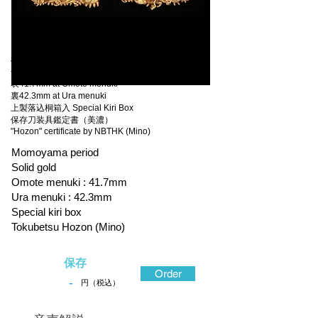
桃山時代 Momoyama period
金無垢地容彫 made of solid gold
表41.7mm at Omote menuki
裏42.3mm at Ura menuki
上製落込桐箱入 Special Kiri Box
保存刀装具鑑定書（美濃）
"Hozon" certificate by NBTHK (Mino)
Momoyama period
Solid gold
Omote menuki : 41.7mm
Ura menuki : 42.3mm
Special kiri box
Tokubetsu Hozon (Mino)
保存
Order
-
円（税込）