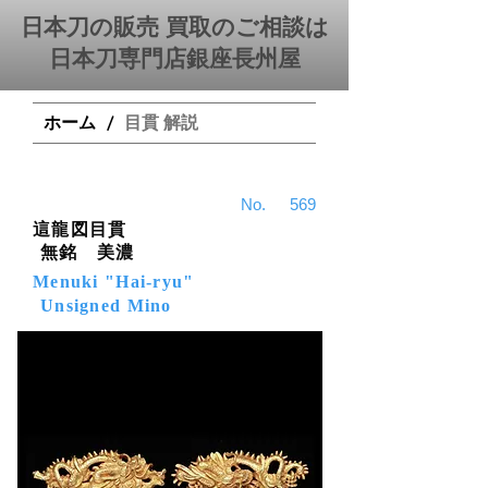
日本刀の販売 買取のご相談は
日本刀専門店銀座⻑州屋
ホーム
目貫 解説
/
​No.
569
這龍図目貫
無銘 美濃
Menuki "Hai-ryu"
Unsigned Mino