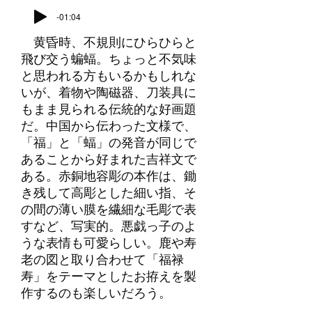
-01:04
黄昏時、不規則にひらひらと
飛び交う蝙蝠。ちょっと不気味
と思われる方もいるかもしれな
いが、着物や陶磁器、刀装具に
もまま見られる伝統的な好画題
だ。中国から伝わった文様で、
「福」と「蝠」の発音が同じで
あることから好まれた吉祥文で
ある。赤銅地容彫の本作は、鋤
き残して高彫とした細い指、そ
の間の薄い膜を繊細な毛彫で表
すなど、写実的。悪戯っ子のよ
うな表情も可愛らしい。鹿や寿
老の図と取り合わせて「福禄
寿」をテーマとしたお拵えを製
作するのも楽しいだろう。