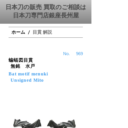
日本刀の販売 買取のご相談は
日本刀専門店銀座⻑州屋
ホーム
目貫 解説
/
​No.
969
蝙蝠図目貫
無銘 水戸
Bat motif menuki
Unsigned Mito