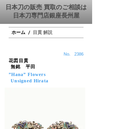
日本刀の販売 買取のご相談は
日本刀専門店銀座⻑州屋
ホーム
目貫 解説
/
​No.
2386
花図目貫
無銘 平田
”Hana” Flowers
Unsigned Hirata