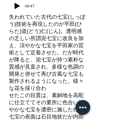
-00:47
失われていた古代の七宝(しっぽ
う)技術を再現したのが平田(ひ
らた)道(どう)仁(じん)。透明感
の乏しい所謂泥七宝に改良を加
え、涼やかな七宝を平田家の芸
術として定着させた。だが時代
が降ると、泥七宝が持つ素朴な
質感が見直され、多様な色調の
開発と併せて再び古風な七宝も
製作されるようになった。様々
な花を採り合わ
せたこの目貫は、素銅地を高彫
に仕立ててその要所に色合い鮮
やかな七宝を濃密に施した作。
七宝の表面は石目地状だが内部
は透明。金の色絵で縁取りをし
たその擦(す)り剥(へ)がしも古調