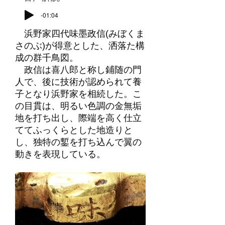
-01:04
浜野家四代味墨政信(みぼくま
さのぶ)が得意とした、洒落た構
成の群千鳥図。
政信は喜八郎と称し鋪随の門
人で、後に技術が認められて養
子となり浜野家を相続した。こ
の目貫は、明るい色調の金無垢
地を打ち出し、際端を高く仕立
ててふっくらとした地造りと
し、独特の鏨を打ち込んで翼の
動きを表現している。