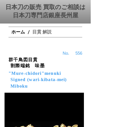
日本刀の販売 買取のご相談は
日本刀専門店銀座⻑州屋
ホーム
目貫 解説
/
​No.
556
群千鳥図目貫
割際端銘 味墨
"Mure-chidori"menuki
Signed (wari-kibata-mei)
Miboku