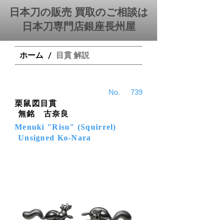
日本刀の販売 買取のご相談は
日本刀専門店銀座⻑州屋
ホーム
目貫 解説
/
​No.
739
栗鼠図目貫
無銘 古奈良
Menuki "Risu" (Squirrel)
Unsigned Ko-Nara