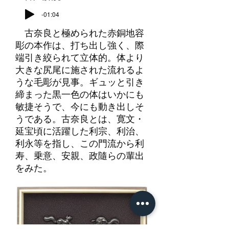
-01:04
古奈良と極められた赤銅地容
彫の本作は、打ち出し強く、際
端引き絞られて立体的。体より
大きな尻尾に施された流れるよ
うな毛彫が見事。ギュッと引き
締まった黒一色の体はいかにも
敏捷そうで、今にも動き出しそ
うである。古奈良とは、寛文・
延宝頃に活躍した利宗、利治、
利永等を指し、この門流から利
寿、乗意、安親、政隨らの輩出
をみた。