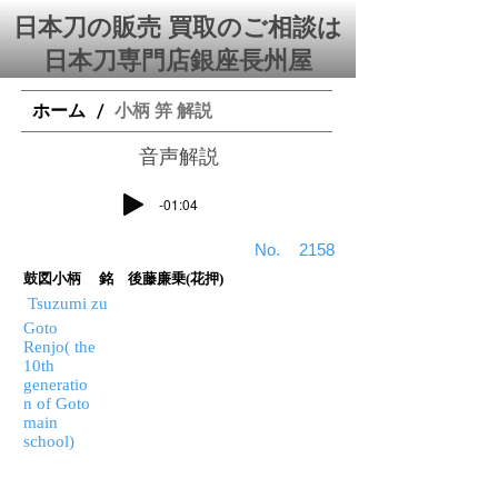
日本刀の販売 買取のご相談は
日本刀専門店銀座⻑州屋
ホーム
小柄 笄 解説
/
​音声解説
-01:04
​No.
2158
鼓図小柄 銘 後藤廉乗(花押)
Tsuzumi zu
Goto
Renjo( the
10th
generatio
n of Goto
main
school)