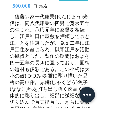
500,000
円（税込）
後藤宗家十代廉乗(れんじょう)光
侶は、同八代即乗の四男で寛永五年
の生まれ。承応元年に家督を相続
し、江戸神田に屋敷を拝領して京と
江戸とを往還したが、寛文二年に江
戸定住を命じられ、以降江戸を活動
の拠点とした。製作の期間はおよそ
四十五年の長きに亘っており、図柄
の題材も多彩である。この小柄は大
小の鼓(つづみ)を雅に彫り描いた品
格の高い作。赤銅(しゃくどう)魚子
(ななこ)地を打ち出し強く肉高く立
体的に彫り出し、細部に繊細な鏨を
切り込んで写実描写し、さらに金銀
の平(ひら)象嵌(ぞうがん)と金の色絵
を加えて華やかさを高めている。廉
乗の自身銘が刻された貴重な作品で
ある。 特別保存刀装具鑑定書
五十万円(消費税込)