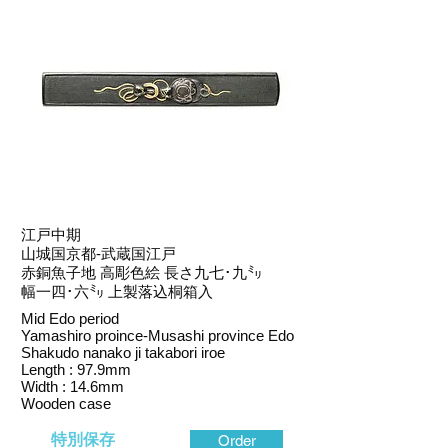
江戸中期
山城国京都‐武蔵国江戸
赤銅魚子地 高彫色絵 長さ九七･九㍉
幅一四･六㍉ 上製落込桐箱入
Mid Edo period
Yamashiro proince-Musashi province Edo
Shakudo nanako ji takabori iroe
Length : 97.9mm
Width : 14.6mm
Wooden case
特別保存
Order