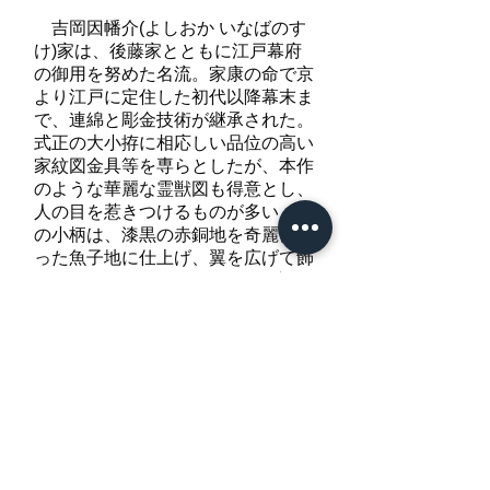
吉岡因幡介(よしおか いなばのす
け)家は、後藤家とともに江戸幕府
の御用を努めた名流。家康の命で京
より江戸に定住した初代以降幕末ま
で、連綿と彫金技術が継承された。
式正の大小拵に相応しい品位の高い
家紋図金具等を専らとしたが、本作
のような華麗な霊獣図も得意とし、
人の目を惹きつけるものが多い。こ
の小柄は、漆黒の赤銅地を奇麗に揃
った魚子地に仕上げ、翼を広げて飾
り羽根を揺らし、ゆったりと飛翔す
る鳳凰の姿を穏やかな高彫に金色絵
と細やかな加刻で表現している。