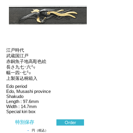
江戸時代
武蔵国江戸
赤銅魚子地高彫色絵
長さ九七･六㍉
幅一四･七㍉
上製落込桐箱入
Edo period
Edo, Musashi province
Shakudo
Length : 97.6mm
Width : 14.7mm
Special kiri box
特別保存
Order
-
円（税込）