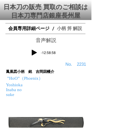
日本刀の販売 買取のご相談は
日本刀専門店銀座⻑州屋
会員専用詳細ページ
小柄 笄 解説
/
​音声解説
-12:58:58
​No.
2231
鳳凰図小柄 銘 吉岡因幡介
”HoO”（Phoenix）
Yoshioka
Inaba no
suke