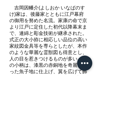
吉岡因幡介(よしおか いなばのす
け)家は、後藤家とともに江戸幕府
の御用を努めた名流。家康の命で京
より江戸に定住した初代以降幕末ま
で、連綿と彫金技術が継承された。
式正の大小拵に相応しい品位の高い
家紋図金具等を専らとしたが、本作
のような華麗な霊獣図も得意とし、
人の目を惹きつけるものが多い。こ
の小柄は、漆黒の赤銅地を奇麗に揃
った魚子地に仕上げ、翼を広げて飾
り羽根を揺らし、ゆったりと飛翔す
る鳳凰の姿を穏やかな高彫に金色絵
と細やかな加刻で表現している。