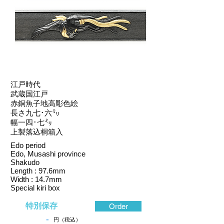
江戸時代
武蔵国江戸
赤銅魚子地高彫色絵
長さ九七･六㍉
幅一四･七㍉
上製落込桐箱入
Edo period
Edo, Musashi province
Shakudo
Length : 97.6mm
Width : 14.7mm
Special kiri box
特別保存
Order
-
円（税込）