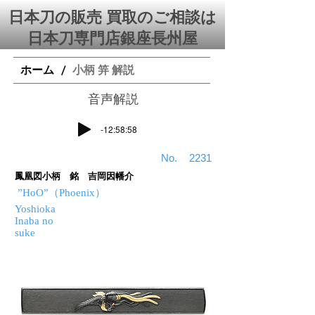
日本刀の販売 買取のご相談は
日本刀専門店銀座⻑州屋
ホーム
小柄 笄 解説
/
​音声解説
-12:58:58
​No.
2231
鳳凰図小柄 銘 吉岡因幡介
”HoO”（Phoenix）
Yoshioka
Inaba no
suke