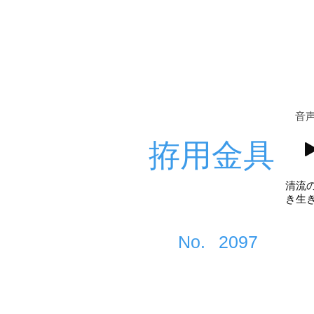
​音
拵用金具
清流
き生
​No.
2097