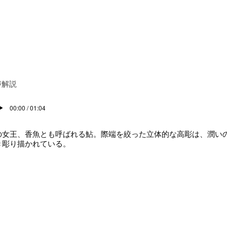
声解説
00:00 / 01:04
の女王、香魚とも呼ばれる鮎。際端を絞った立体的な高彫は、潤い
き彫り描かれている。