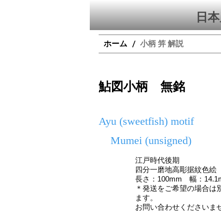
日本
ホーム
小柄 笄 解説
/
鮎図小柄 無銘
Ayu (sweetfish) motif
Mumei (unsigned)
江戸時代後期
四分一磨地高彫据紋色絵
長さ：100mm 幅：14.1
＊発送をご希望の場合は
ます。
お問い合わせくださいま