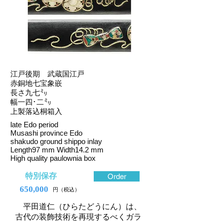
江戸後期 武蔵国江戸
赤銅地七宝象嵌
長さ九七㍉
幅一四･二㍉
上製落込桐箱入
late Edo period
Musashi province Edo
shakudo ground shippo inlay
Length97 mm Width14.2 mm
High quality paulownia box
特別保存
Order
650,000
円（税込）
平田道仁（ひらたどうにん）は、
古代の装飾技術を再現するべくガラ