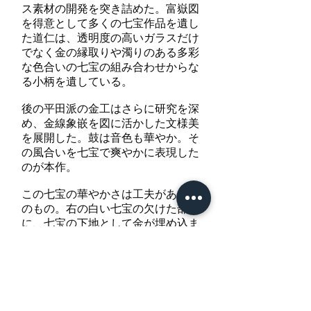
ス素材の開発を突き詰めた。富嶽図
を得意として多くの七宝作品を遺し
た道仁は、透明度の高いガラスだけ
でなく金の縁取りや濁りのある多彩
な色合いの七宝の組み合わせからな
る小柄を遺している。
後の平田派の金工はさらに研究を深
め、金線象嵌を図に活かした文様美
を展開した。鼓は音色も華やか。そ
の風合いを七宝で爽やかに表現した
のが本作。
この七宝の華やかさは工夫があって
のもの。右の白い七宝の欠けた部分
に、七宝の下地として金が埋め込ま
れているのが判る。また、左の緑色
七宝の中にも小さな金が窺いとれる
のは興味深い装飾技術と言えよう。
特別保存(平田七宝)