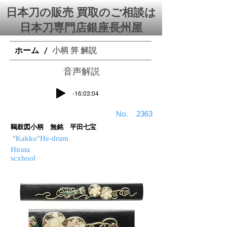
日本刀の販売 買取のご相談は
日本刀専門店銀座⻑州屋
ホーム
小柄 笄 解説
/
​音声解説
-16:03:04
​No.
2363
鞨鼓図小柄 無銘 平田七宝
"Kakko"He-drum
Hirata
scxhool