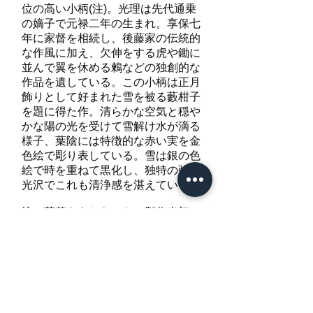
位の高い小柄(注)。光理は先代通乗
の嫡子で元禄二年の生まれ。享保七
年に家督を相続し、後藤家の伝統的
な作風に加え、欠伸をする虎や鋤に
並んで翼を休める鶫などの独創的な
作品を遺している。この小柄は正月
飾りとして好まれた雪を被る藪柑子
を題に得た作。清らかな空気と穏や
かな陽の光を受けて雪解け水が滴る
様子、葉陰には特徴的な赤い実を金
色絵で彫り表している。雪は銀の色
絵で時を重ねて黒化し、独特の強い
光沢でこれも清浄感を湛えている。
注…菊花をあしらった、製作当初の
金襴製包紙が附帯しており、その上
を包んでいる折紙には「寿乗作 雪藪
柑子 裏彫有」と墨書されている。