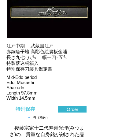
江戸中期 武蔵国江戸
赤銅魚子地 高彫色絵裏板金哺
長さ九七･八㍉ 幅一四･五㍉
特製落込桐箱入
特別保存刀装具鑑定書
Mid-Edo period
Edo, Musashi
Shakudo
Length 97.8mm
Width 14.5mm
特別保存
Order
-
円（税込）
後藤宗家十二代寿乗光理(みつま
さ)の、貴重な自身銘が刻された品