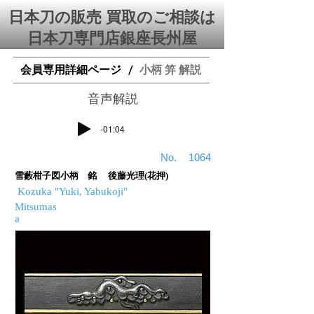
日本刀の販売 買取のご相談は
日本刀専門店銀座⻑州屋
会員専用詳細ページ
小柄 笄 解説
/
​音声解説
-01:04
​No.
1064
雪藪柑子図小柄 銘 後藤光理(花押)
Kozuka "Yuki, Yabukoji"
Mitsumas
a