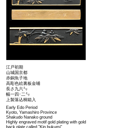
江戸初期
山城国京都
赤銅魚子地
高彫色絵裏板金哺
長さ九六㍉
幅一四･二㍉
上製落込桐箱入
Early Edo Period
Kyoto, Yamashiro Province
Shakudo Nanako ground
Highly engraved motif gold plating with gold
back plate called "Kin bukumi"