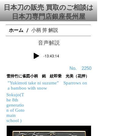
日本刀の販売 買取のご相談は
日本刀専門店銀座⻑州屋
ホーム
小柄 笄 解説
/
​音声解説
-13:43:14
​No.
2250
雪持竹に雀図小柄 銘 紋即乗 光美（花押）
”Yukimoti take ni suzume” Sparrows on
a bamboo with snow
Sokujo(T
he 8th
generatio
n of Goto
main
school )