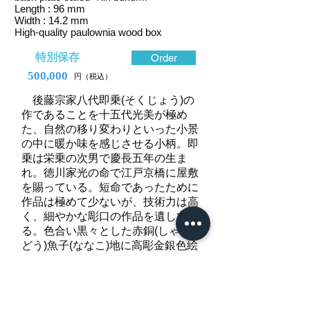
Length : 96 mm
Width : 14.2 mm
High-quality paulownia wood box
特別保存
Order
500,000
円（税込）
後藤宗家八代即乗(そくじょう)の
作であることを十五代光美が極め
た、自然の移り変わりといった小景
の中に暖か味を感じさせる小柄。即
乗は栄乗の次男で慶長五年の生ま
れ。徳川家光の命で江戸京橋に屋敷
を賜っている。短命であったために
作品は極めて少ないが、技術力は高
く、細やかな彫口の作品を遺してい
る。色合い黒々とした赤銅(しゃく
どう)魚子(ななこ)地に高彫金銀色絵
とされたこの小柄は、雪が残る竹に
雀が佇んで枝が重そうに撓っている
様子を捉えている。竹林には雀が飛
び交って雪後に陽の光が差し込んで