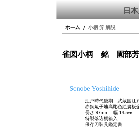
日本
ホーム
小柄 笄 解説
/
雀図小柄 銘 園部
Sonobe Yoshihide
江戸時代後期 武蔵国江
赤銅魚子地高彫色絵裏板
長さ 97mm 幅 14.5㎜
特製落込桐箱入
保存刀装具鑑定書