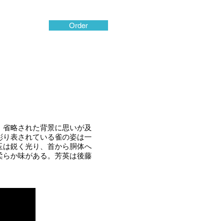
Order
、省略された背景に思いが及
彫り表されている雀の姿は一
玉は鋭く光り、首から胴体へ
柔らか味がある。芳英は後藤