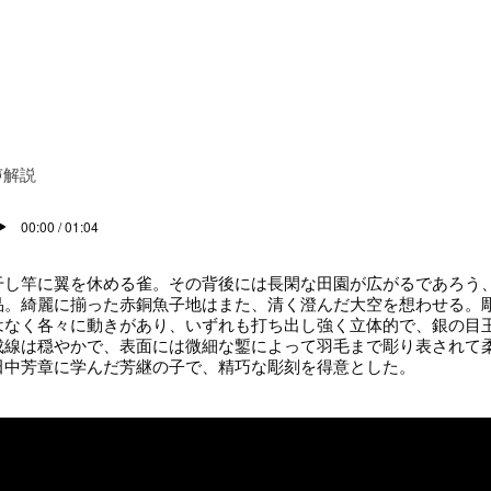
声解説
00:00 / 01:04
し竿に翼を休める雀。その背後には長閑な田園が広がるであろう
品。綺麗に揃った赤銅魚子地はまた、清く澄んだ大空を想わせる。
はなく各々に動きがあり、いずれも打ち出し強く立体的で、銀の目
成線は穏やかで、表面には微細な鏨によって羽毛まで彫り表されて
田中芳章に学んだ芳継の子で、精巧な彫刻を得意とした。