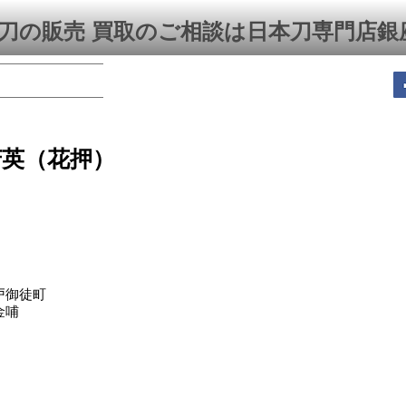
刀の販売 買取のご相談は日本刀専門店銀
芳英（花押）
戸御徒町
金哺