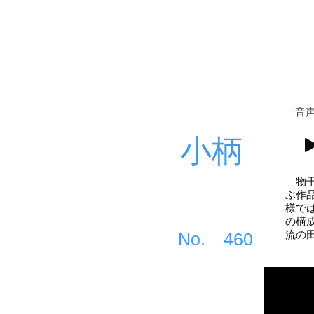
​音
小柄
物干
ぶ作
様で
の構
流の
​No.
460