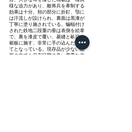
様な迫力があり、敵将兵を牽制する
効果は十分。頬の部分に折釘、顎に
は汗流しが設けられ、裏面は黒漆が
丁寧に塗り施されている。蝙蝠付け
された鉄地二段重の垂は表側を絵韋
で、裏を漆皮で覆い、菱縫と畝目を
裾板に施す、非常に手の込んだ仕立
てとなっている。現存品が少ない総
面の中でも保存状態の良い貴重な作
品である。