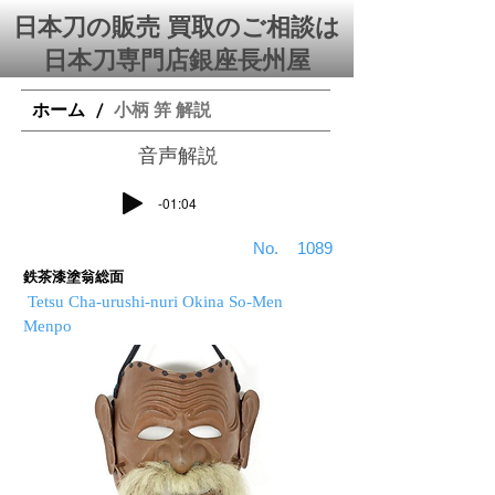
日本刀の販売 買取のご相談は
日本刀専門店銀座⻑州屋
ホーム
小柄 笄 解説
/
​音声解説
-01:04
​No.
1089
鉄茶漆塗翁総面
Tetsu Cha-urushi-nuri Okina So-Men
Menpo