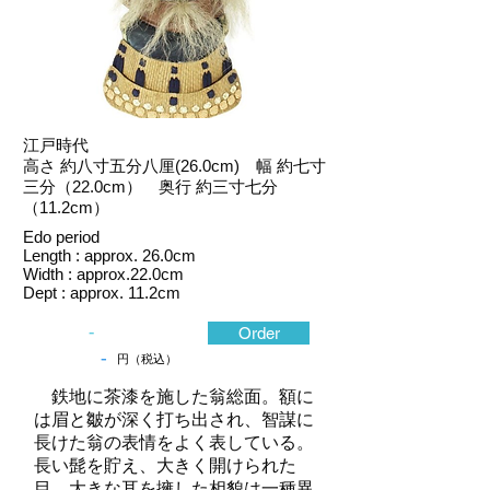
江戸時代
高さ 約八寸五分八厘(26.0cm) 幅 約七寸
三分（22.0cm） 奥行 約三寸七分
（11.2cm）
Edo period
Length : approx. 26.0cm
Width : approx.22.0cm
Dept : approx. 11.2cm
-
Order
-
円（税込）
鉄地に茶漆を施した翁総面。額に
は眉と皺が深く打ち出され、智謀に
長けた翁の表情をよく表している。
長い髭を貯え、大きく開けられた
目、大きな耳を擁した相貌は一種異