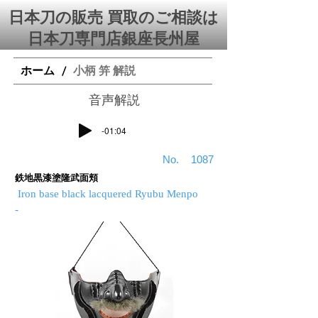
日本刀の販売 買取のご相談は
日本刀専門店銀座⻑州屋
ホーム
小柄 笄 解説
/
​音声解説
-01:04
​No.
1087
鉄地黒漆塗隆武面頬
Iron base black lacquered Ryubu Menpo
-