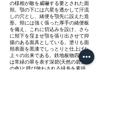
の様相が敵を威嚇する要とされた面
頬。顎の下には六星を透かして汗流
しの穴とし、緒便を顎先に設えた造
形。頬には強く張った厚手の緒便板
を備え、これに切込みを設け、さら
に頬下を窪ませ顎を張り出させて抑
揚のある面具としている。塗りも面
頬表面を黒漆でしっとりと仕上げた
上々の出来である。鉄地板物四段垂
は常緑の翠を表す深碧(天然の碧玉
の色)と呼び倣わされる緑糸を素掛
に縅し、畝目と菱縫を裾板に施して
豪華に仕立てている。