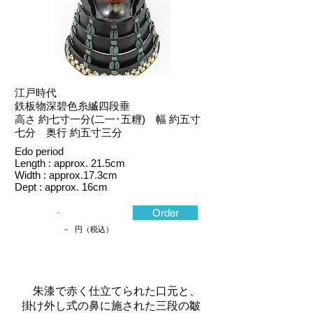
江戸時代
鉄板物深碧色糸縅四段垂
高さ 約七寸一分(二一･五糎) 幅 約五寸
七分 奥行 約五寸三分
Edo period
Length : approx. 21.5cm
Width : approx.17.3cm
Dept : approx. 16cm
-
Order
-
円（税込）
朱漆で赤く仕立てられた口元と、
掛け外し式の鼻に施された三段の皺