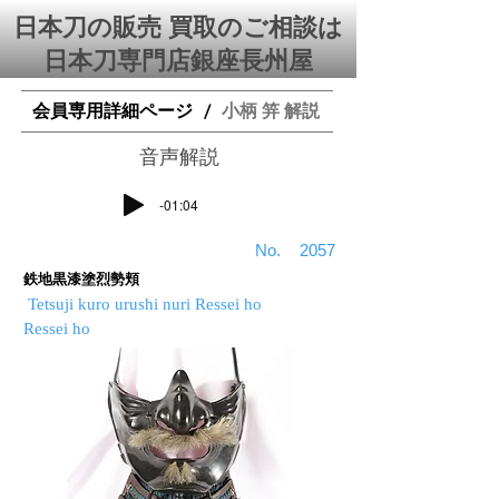
日本刀の販売 買取のご相談は
日本刀専門店銀座⻑州屋
会員専用詳細ページ
小柄 笄 解説
/
​音声解説
-01:04
​No.
2057
鉄地黒漆塗烈勢頬
Tetsuji kuro urushi nuri Ressei ho
Ressei ho