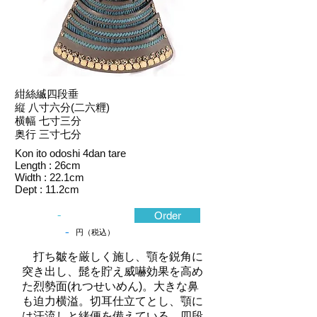
紺絲縅四段垂
縦 八寸六分(二六糎)
横幅 七寸三分
奥行 三寸七分
Kon ito odoshi 4dan tare
Length : 26cm
Width : 22.1cm
Dept : 11.2cm
-
Order
-
円（税込）
打ち皺を厳しく施し、顎を鋭角に
突き出し、髭を貯え威嚇効果を高め
た烈勢面(れつせいめん)。大きな鼻
も迫力横溢。切耳仕立てとし、顎に
は汗流しと緒便を備えている。四段