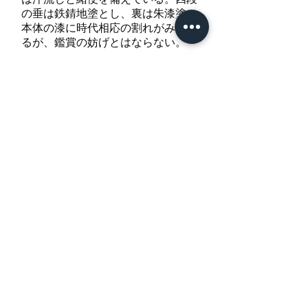
の垂は鉄錆地塗とし、裏は朱漆塗。
本体の漆に時代相応の割れがみられ
るが、鑑賞の妨げとはならない。
​日本刀専門店 銀座長
州屋
​Ginza Choshuya co＆ｌｔｄ
​Japanese swor
d ＆ Fittings