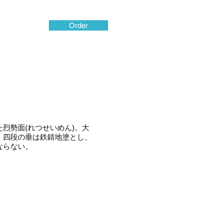
Order
烈勢面(れつせいめん)。大
。四段の垂は鉄錆地塗とし、
はならない。