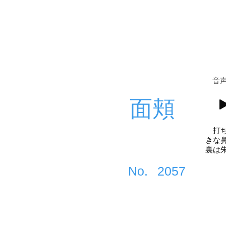
​音
面頬
打ち
きな
裏は
​No.
2057