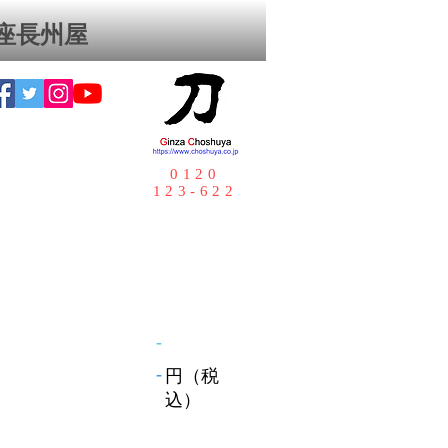
座⻑州屋
0120
123-622
-
-
円（税
込）