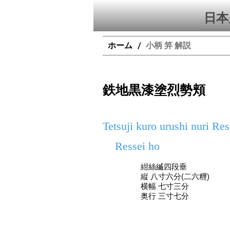
日本
ホーム
小柄 笄 解説
/
鉄地黒漆塗烈勢頬
Tetsuji kuro urushi nuri Res
Ressei ho
紺絲縅四段垂
縦 八寸六分(二六糎)
横幅 七寸三分
奥行 三寸七分