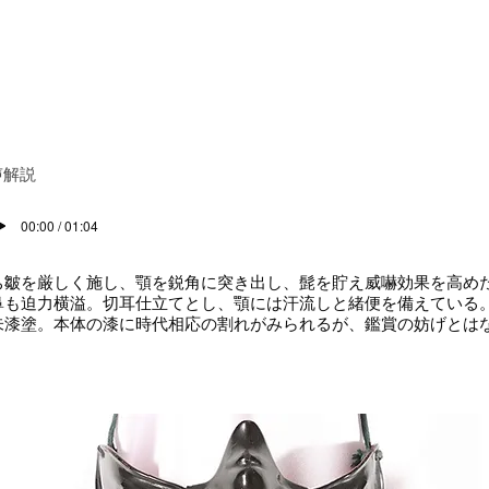
声解説
00:00 / 01:04
皺を厳しく施し、顎を鋭角に突き出し、髭を貯え威嚇効果を高めた
鼻も迫力横溢。切耳仕立てとし、顎には汗流しと緒便を備えている
朱漆塗。本体の漆に時代相応の割れがみられるが、鑑賞の妨げと