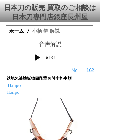
日本刀の販売 買取のご相談は
日本刀専門店銀座⻑州屋
ホーム
小柄 笄 解説
/
​音声解説
-01:04
​No.
162
鉄地朱漆塗板物四段垂切付小札半頬
Hanpo
Hanpo