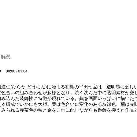
声解説
00:00 / 01:04
道仁(ひらた どうにん)に始まる初期の平田七宝は、透明感に乏し
に色合いの組み合わせが多様となり、渋く沈んだ中に透明素材が交
組み込んだ装飾性に特徴が現れている。蕪を画面いっぱいに描いた
える構成でいかにも大胆。葉は色合いに変化のある灰緑色、蕪は赤
々みられる赤茶色の粒と金をこれに配しながらも過飾を抑えた作品