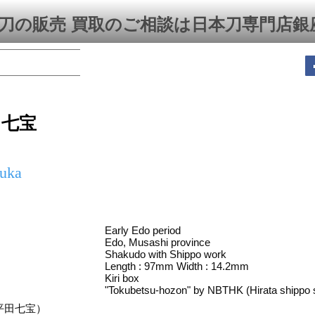
刀の販売 買取のご相談は日本刀専門店銀
田七宝
zuka
Early Edo period
Edo, Musashi province
Shakudo with Shippo work
Length : 97mm Width : 14.2mm
Kiri box
"Tokubetsu-hozon" by NBTHK (Hirata shippo 
平田七宝）