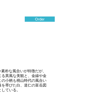
Order
い素朴な風合いが特徴だが、
じる異風な美観と、金線や金
この小柄も桃山時代の風合い
味を帯びた白、道仁の富岳図
としている。