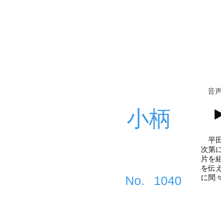
​音
小柄
平田
次第
片を
を伝
に間
​No.
1040