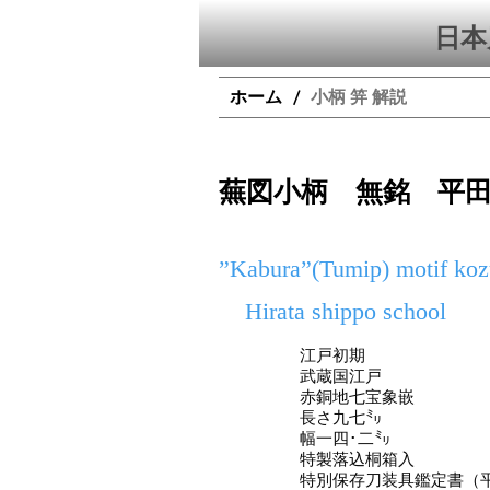
日本
ホーム
小柄 笄 解説
/
蕪図小柄 無銘 平
”Kabura”(Tumip) motif ko
Hirata shippo school
江戸初期
武蔵国江戸
赤銅地七宝象嵌
長さ九七㍉
幅一四･二㍉
特製落込桐箱入
特別保存刀装具鑑定書（