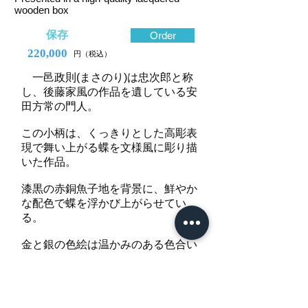
wooden box
保存
Order
220,000
円（税込）
一邑政則(まさのり)は忠次郎と称
し、後藤家風の作品を遺している安
田方常の門人。
この小柄は、くっきりとした高彫表
現で舞い上がる蝶を文様風に彫り描
いた作品。
漆黒の赤銅魚子地を背景に、鮮やか
な配色で蝶を浮かび上がらせてい
る。
金と銀の色絵は温かみのある色合い
も光沢も鮮明だが、薄い羽根に加え
られている細やかな毛彫によって描
写が際立っている。同じ赤銅磨地で
ありながら金銀の平象嵌と色絵が加