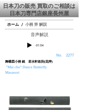
日本刀の販売 買取のご相談は
日本刀専門店銀座⻑州屋
ホーム
小柄 笄 解説
/
​音声解説
-01:04
​No.
2277
舞蝶図小柄 銘 若水軒政則(花押)
"Mai cho" Dance Butterfly
Masanori