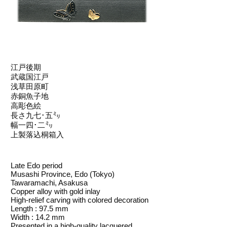
江戸後期
武蔵国江戸
浅草田原町
赤銅魚子地
高彫色絵
長さ九七･五㍉
幅一四･二㍉
上製落込桐箱入
Late Edo period
Musashi Province, Edo (Tokyo)
Tawaramachi, Asakusa
Copper alloy with gold inlay
High-relief carving with colored decoration
Length : 97.5 mm
Width : 14.2 mm
Presented in a high-quality lacquered