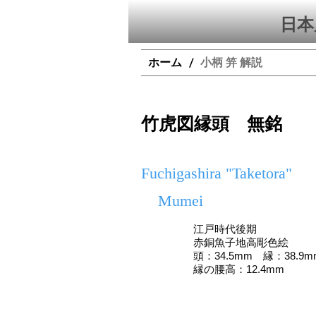
日本
ホーム
小柄 笄 解説
/
竹虎図縁頭 無銘
Fuchigashira "Taketora"
Mumei
江戸時代後期
赤銅魚子地高彫色絵
頭：34.5mm 縁：38.9m
縁の腰高：12.4mm