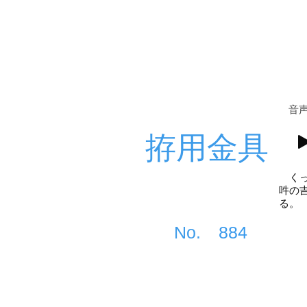
​音
拵用金具
くっ
吽の
る。
​No.
884