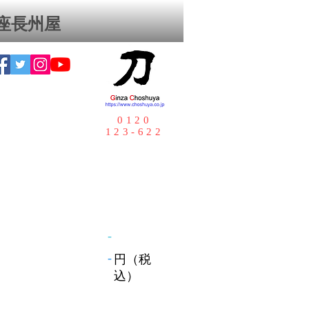
座⻑州屋
0120
123-622
-
-
円（税
込）