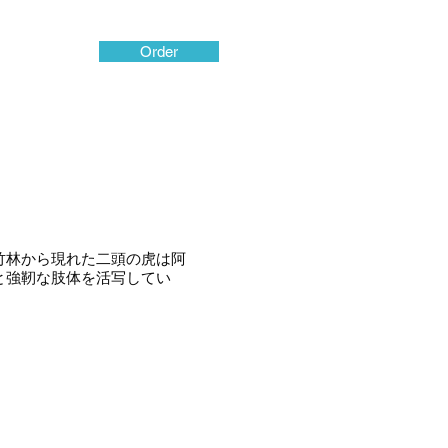
Order
竹林から現れた二頭の虎は阿
と強靭な肢体を活写してい