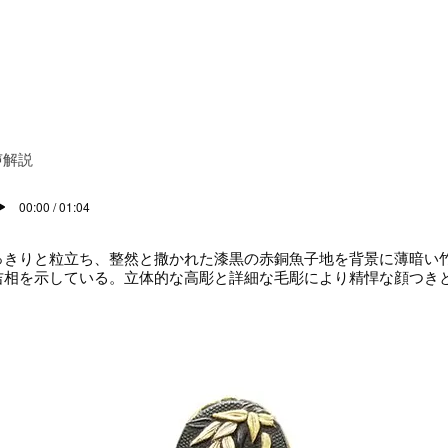
声解説
00:00 / 01:04
きりと粒立ち、整然と撒かれた漆黒の赤銅魚子地を背景に薄暗い
吉相を示している。立体的な高彫と詳細な毛彫により精悍な顔つき