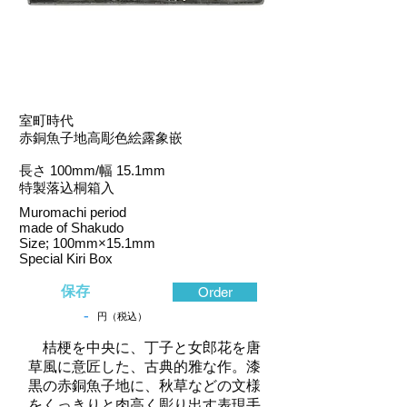
室町時代
赤銅魚子地高彫色絵露象嵌
長さ 100mm/幅 15.1mm
特製落込桐箱入
Muromachi period
made of Shakudo
Size; 100mm×15.1mm
Special Kiri Box
保存
Order
-
円（税込）
桔梗を中央に、丁子と女郎花を唐
草風に意匠した、古典的雅な作。漆
黒の赤銅魚子地に、秋草などの文様
をくっきりと肉高く彫り出す表現手