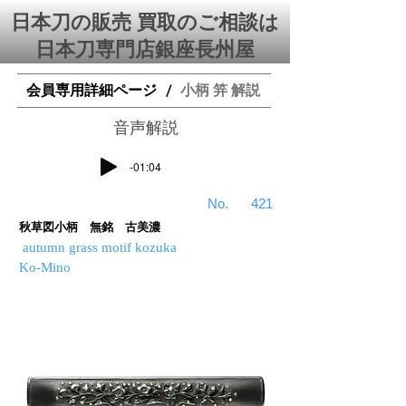
日本刀の販売 買取のご相談は
日本刀専門店銀座⻑州屋
会員専用詳細ページ
小柄 笄 解説
/
​音声解説
-01:04
​No.
421
秋草図小柄 無銘 古美濃
autumn grass motif kozuka
Ko-Mino