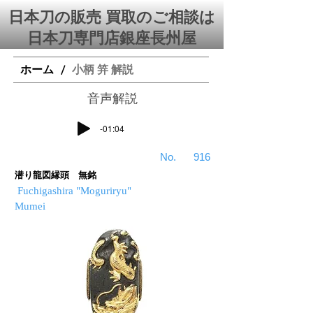
日本刀の販売 買取のご相談は
日本刀専門店銀座⻑州屋
ホーム
小柄 笄 解説
/
​音声解説
-01:04
​No.
916
潜り龍図縁頭 無銘
Fuchigashira "Moguriryu"
Mumei