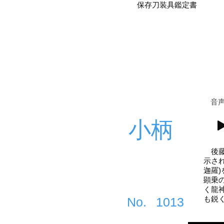
保存刀装具鑑定書
​音
小柄
後藤
示さ
迦羅
顕乗
く龍
も鋭
​No.
1013