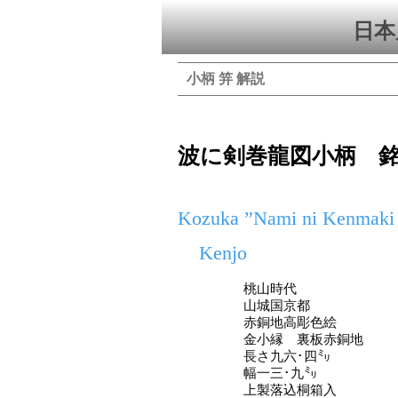
日本
小柄 笄 解説
波に剣巻龍図小柄 
Kozuka ”Nami ni Kenmaki 
Kenjo
桃山時代
山城国京都
赤銅地高彫色絵
金小縁 裏板赤銅地
長さ九六･四㍉
幅一三･九㍉
上製落込桐箱入