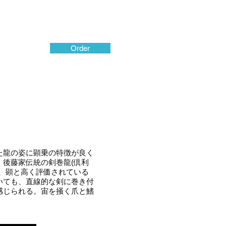
Order
た龍の姿に顕乗の特徴が良く
後藤家伝統の剣巻龍(倶利
、顕と高く評価されている
いても、直線的な剣に巻き付
感じられる。宙を掻く爪と鰭