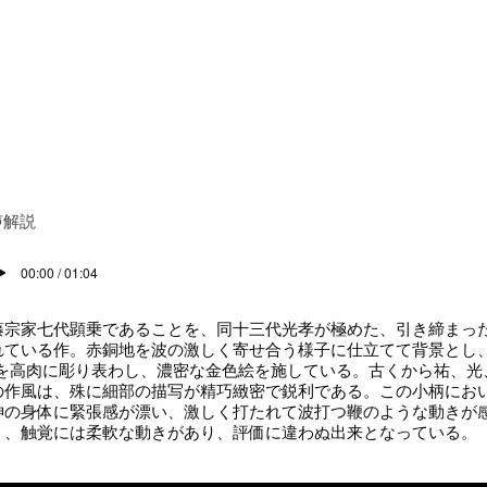
声解説
00:00 / 01:04
宗家七代顕乗であることを、同十三代光孝が極めた、引き締まっ
れている作。赤銅地を波の激しく寄せ合う様子に仕立てて背景とし、
)を高肉に彫り表わし、濃密な金色絵を施している。古くから祐、光
の作風は、殊に細部の描写が精巧緻密で鋭利である。この小柄にお
神の身体に緊張感が漂い、激しく打たれて波打つ鞭のような動きが
く、触覚には柔軟な動きがあり、評価に違わぬ出来となっている。