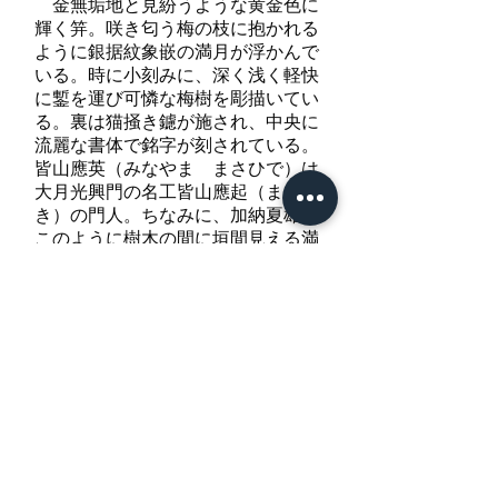
金無垢地と見紛うような黄金色に
輝く笄。咲き匂う梅の枝に抱かれる
ように銀据紋象嵌の満月が浮かんで
いる。時に小刻みに、深く浅く軽快
に鏨を運び可憐な梅樹を彫描いてい
る。裏は猫掻き鑢が施され、中央に
流麗な書体で銘字が刻されている。
皆山應英（みなやま まさひで）は
大月光興門の名工皆山應起（まさお
き）の門人。ちなみに、加納夏雄は
このように樹木の間に垣間見える満
月を「木の間月」と自ら題してい
る。