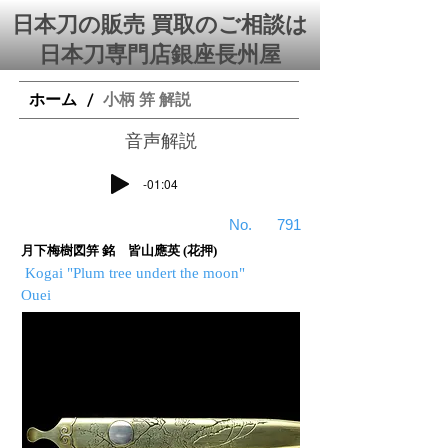
日本刀の販売 買取のご相談は
日本刀専門店銀座⻑州屋
ホーム
小柄 笄 解説
/
​音声解説
-01:04
​No.
791
月下梅樹図笄 銘 皆山應英 (花押)
Kogai "Plum tree undert the moon"
Ouei