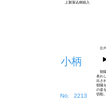
上製落込桐箱入
​音
小柄
朝陽
表わ
出さ
朝陽
の姿
切彫
​No.
2213