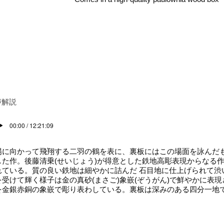
声解説
00:00 / 12:21:09
に向かって飛翔する二羽の鶴を表に、裏板にはこの場面を詠んだ
した作。後藤清乗(せいじょう)が得意とした鉄地高彫表現からなる
れている。質の良い鉄地は細やかに詰んだ 石目地に仕上げられて渋
を受けて輝く様子は金の真砂(まさご)象嵌(ぞうがん)で鮮やかに表
を金銀赤銅の象嵌で彫り表わしている。裏板は深みのある四分一地
。