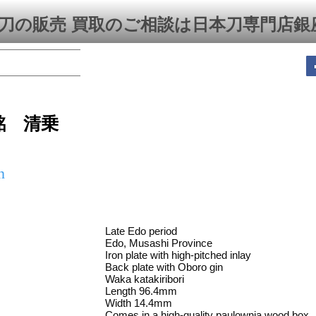
刀の販売 買取のご相談は日本刀専門店銀
銘 清乗
n
Late Edo period
Edo, Musashi Province
Iron plate with high-pitched inlay
Back plate with Oboro gin
Waka katakiribori
Length 96.4mm
Width 14.4mm
Comes in a high-quality paulownia wood box