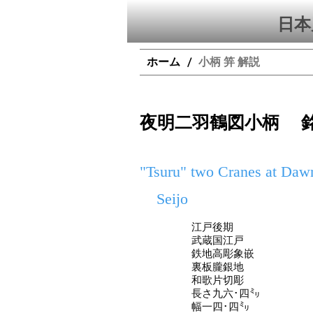
日本
ホーム
小柄 笄 解説
/
夜明二羽鶴図小柄 
"Tsuru" two Cranes at Daw
Seijo
江戸後期
武蔵国江戸
鉄地高彫象嵌
裏板朧銀地
和歌片切彫
長さ九六･四㍉
幅一四･四㍉