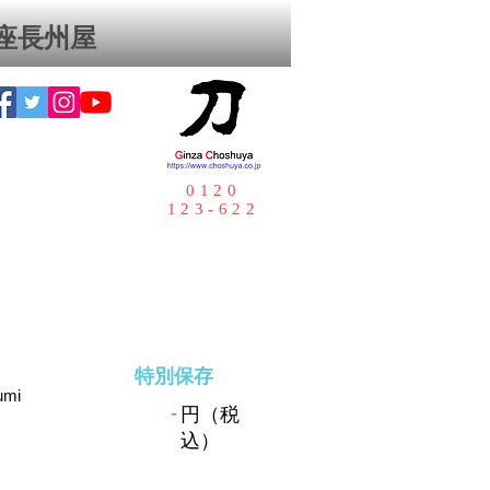
座⻑州屋
0120
123-622
特別保存
umi
-
円（税
込）