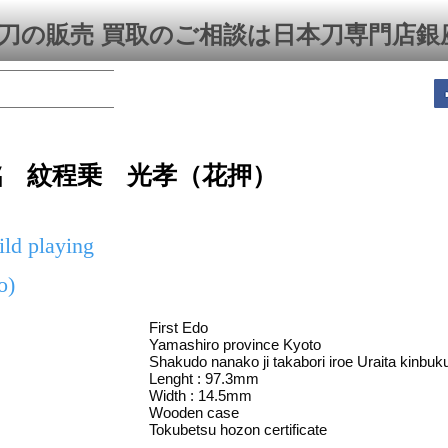
刀の販売 買取のご相談は日本刀専門店銀
銘 紋程乗 光孝（花押）
ild playing
o)
First Edo
Yamashiro province Kyoto
Shakudo nanako ji takabori iroe Uraita kinbuk
Lenght : 97.3mm
Width : 14.5mm
Wooden case
Tokubetsu hozon certificate