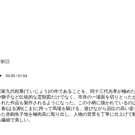
声解説
00:00 / 01:04
宗家九代程乗(ていじょう)の作であることを、同十三代光孝が極め
や獅子など伝統的な霊獣図だけでなく、市井の一場面を切りとった
された作品も製作されるようになった。この小柄に描かれているの
、春(はる)駒(こま)に跨って馬場を駆ける、遊びながら品位の高い
った赤銅魚子地を極肉高に彫り出し、人物の背景を丁寧に仕上げて
も繊細で美しい。