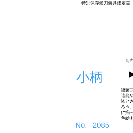
特別保存鑑刀装具鑑定書
​音
小柄
後藤
這龍
体と
ろう
に揃
色絵
​No.
2085