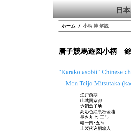
日本
ホーム
小柄 笄 解説
/
唐子競馬遊図小柄 
"Karako asobii" Chinese ch
Mon Teijo Mitsutaka (ka
江戸前期
山城国京都
赤銅魚子地
高彫色絵裏板金哺
長さ九七･三㍉
幅一四･五㍉
上製落込桐箱入