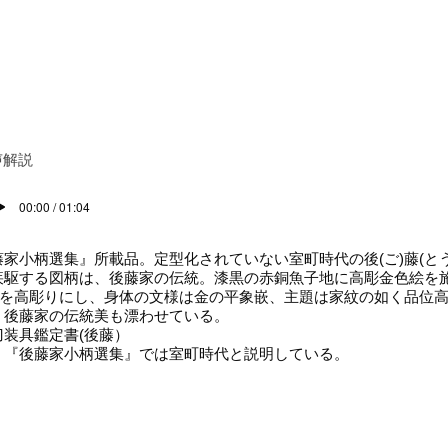
声解説
00:00 / 01:04
藤家小柄選集』所載品。定型化されていない室町時代の後(ご)藤(と
疾駆する図柄は、後藤家の伝統。漆黒の赤銅魚子地に高彫金色絵を
ぬ)を高彫りにし、身体の文様は金の平象嵌、主題は家紋の如く品位
、後藤家の伝統美も漂わせている。
刀装具鑑定書(後藤）
）『後藤家小柄選集』では室町時代と説明している。