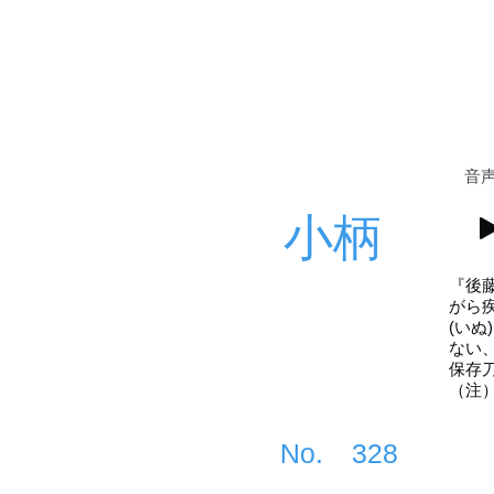
​音
小柄
『後
がら
(い
ない
保存
（注
​No.
328