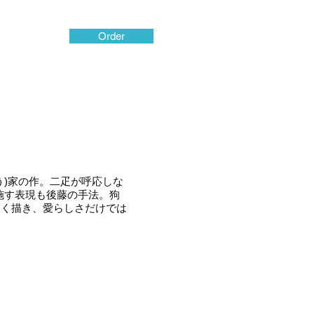
Order
う)家の作。二疋が呼応しな
施す表現も後藤の手法。狗
高く描き、愛らしさだけでは