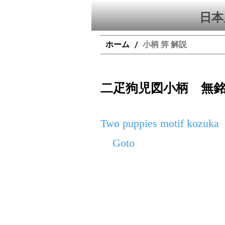
日本
ホーム
小柄 笄 解説
/
二疋狗児図小柄 無
Two puppies motif kozuka
Goto