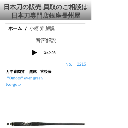
日本刀の販売 買取のご相談は
日本刀専門店銀座⻑州屋
ホーム
小柄 笄 解説
/
​音声解説
-13:42:08
​No.
2215
万年青図笄 無銘 古後藤
"Omoto" ever green
Ko-goto