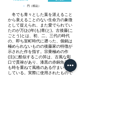
-
円（税込）
冬でも青々とした葉を湛えること
から衰えることのない生命力の象徴
として捉えられ、また愛でられてい
たのが万(お)年(も)青(と)。古後藤(こ
ごとう)とは、初、二、三代の時代
の、即ち室町時代に遡った、個銘は
極められないものの後藤家の特徴が
示された作を指す。宗乗極めの作
(注)に酷似するこの笄は、古風な彫
口で貫禄があり、漆黒の赤銅魚子地
も時を重ねて風格のある佇まいを示
している。実際に使用されたもので
あろう、魚子地や金のうっとりなど
にその痕跡が窺える。
注…『古笄』所載の万年青図笄。