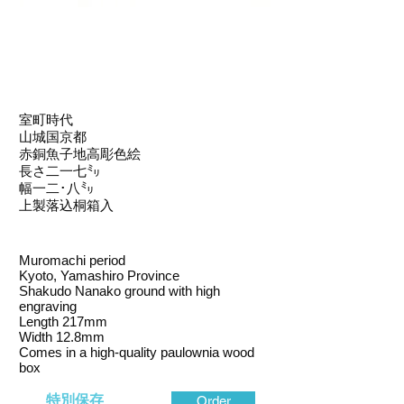
室町時代
山城国京都
赤銅魚子地高彫色絵
長さ二一七㍉
幅一二･八㍉
上製落込桐箱入
Muromachi period
Kyoto, Yamashiro Province
Shakudo Nanako ground with high
engraving
Length 217mm
Width 12.8mm
Comes in a high-quality paulownia wood
box
特別保存
Order