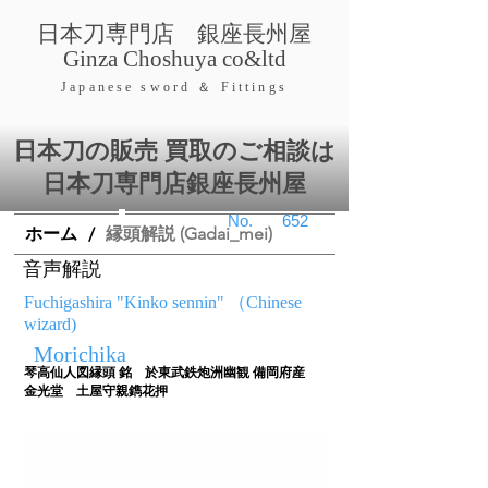
​日本刀専門店 銀座長
州屋
​Ginza Choshuya co&ltd
​Japanese swor
d ＆ Fittings
日本刀の販売 買取のご相談は
日本刀専門店銀座⻑州屋
​No.
652
ホーム
縁頭解説 (Gadai_mei)
/
音声解説
Fuchigashira "Kinko sennin" （Chinese
wizard)
Morichika
琴高仙人図縁頭 銘 於東武鉄炮洲幽観 備岡府産
金光堂 土屋守親鐫花押