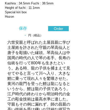
Kashira : 34.5mm Fuchi : 38.5mm
Height of fuchi : 11.1mm
Special kiri box
Hozon
保存
Order
-
円（税込）
六世安親と呼ばれた土屋昌親に学び
土屋姓を許された守親の琴高仙人と
唐子を彫描いた縁頭。琴高仙人は中
国周の時代の人で琴の名手。長寿の
仙術を行って800年も生きたとい
う。ある時、龍の子供を捕まえて見
せてやると言って川へ入り、大きな
鯉に乗って現れ人々を驚嘆させた。
黄河の龍門を登った鯉は龍になると
いうから、鯉は龍の子供であろう。
江戸時代の終わりから明治時代の金
工の彫金技術は最高水準に達した。
守親もその例に漏れず、師の昌親の
高い技術を受け継いだ詳細な描写力