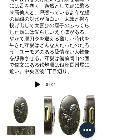
には舌を巻く。泰然として鯉に乗る
琴高仙人と、戸惑っているような鯉
の目線の対比が面白い。太鼓と撥を
投げ出して大喜びの唐子のふっくら
した頬には愛らしいえくぼがある。
やがて廃刀令を迎える難しい時代を
生きた守親はどんな人だったのだろ
う。ユーモアのある愛情深い人物像
を想像させる。守親は備前岡山の産
で銘文にある鉄炮洲は銀座長州屋に
近い。中央区湊1丁目辺り。
-01:04