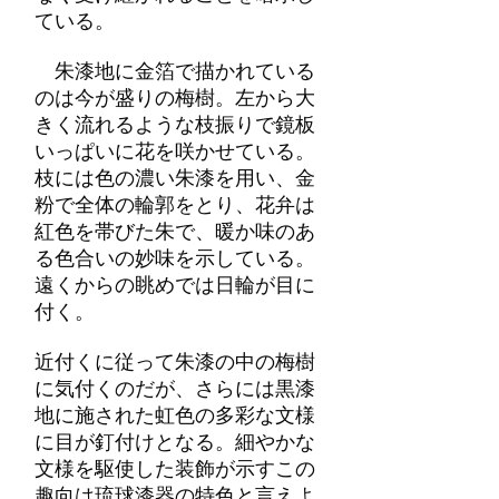
ている。
朱漆地に金箔で描かれている
のは今が盛りの梅樹。左から大
きく流れるような枝振りで鏡板
いっぱいに花を咲かせている。
枝には色の濃い朱漆を用い、金
粉で全体の輪郭をとり、花弁は
紅色を帯びた朱で、暖か味のあ
る色合いの妙味を示している。
遠くからの眺めでは日輪が目に
付く。
近付くに従って朱漆の中の梅樹
に気付くのだが、さらには黒漆
地に施された虹色の多彩な文様
に目が釘付けとなる。細やかな
文様を駆使した装飾が示すこの
趣向は琉球漆器の特色と言えよ