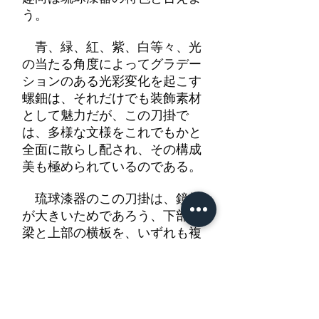
う。
青、緑、紅、紫、白等々、光
の当たる角度によってグラデー
ションのある光彩変化を起こす
螺鈿は、それだけでも装飾素材
として魅力だが、この刀掛で
は、多様な文様をこれでもかと
全面に散らし配され、その構成
美も極められているのである。
琉球漆器のこの刀掛は、鏡板
が大きいためであろう、下部の
梁と上部の横板を、いずれも複
式に設けている。下部梁板の装
飾性も高め、梅樹と竹林を左右
に分けて配し、さらに横木を組
み合わせて唐花唐草文を帯状に
連続させている。