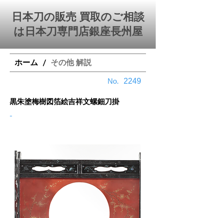
日本刀の販売 買取のご相談
は日本刀専門店銀座⻑州屋
ホーム
その他 解説
/
​No.
2249
黒朱塗梅樹図箔絵吉祥文螺鈿刀掛
-