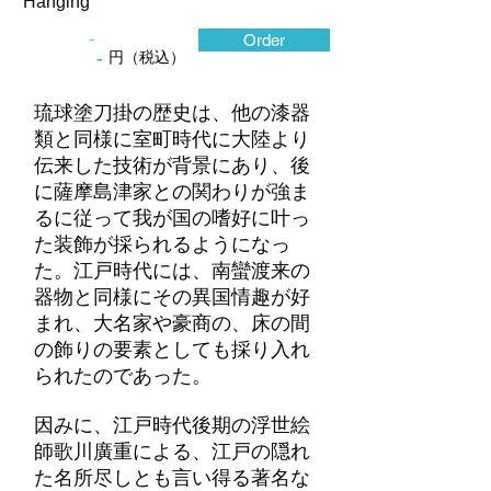
Hanging"
-
Order
-
円（税込）
琉球塗刀掛の歴史は、他の漆器
類と同様に室町時代に大陸より
伝来した技術が背景にあり、後
に薩摩島津家との関わりが強ま
るに従って我が国の嗜好に叶っ
た装飾が採られるようになっ
た。江戸時代には、南蠻渡来の
器物と同様にその異国情趣が好
まれ、大名家や豪商の、床の間
の飾りの要素としても採り入れ
られたのであった。
因みに、江戸時代後期の浮世絵
師歌川廣重による、江戸の隠れ
た名所尽しとも言い得る著名な