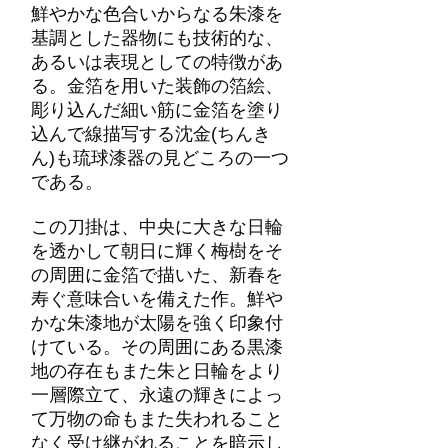
鮮やかな色合いからなる朱漆を
基調とした器物にも技術的な、
あるいは表現としての特徴があ
る。金箔を用いた装飾の箔絵、
彫り込んだ細い筋に金箔を塗り
込んで線描写する沈金(ちんき
ん)も琉球漆器の見どころの一つ
である。
この刀掛は、中央に大きな日輪
を透かして朝日に輝く梅樹をそ
の周囲に金箔で描いた、新春を
寿ぐ意味合いを備えた作。鮮や
かな朱漆地が太陽を強く印象付
けている。その周囲にある黒漆
地の存在もまた朱と日輪をより
一層際立て、永遠の輝きによっ
て万物の命もまた失われること
なく受け継がれることを暗示し