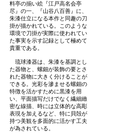
料亭の揃い絵『江戸高名会亭
尽』の一、『山谷八百善』に、
朱漆仕立になる本作と同趣の刀
掛が描かれている。このような
環境で刀掛が実際に使われてい
た事実を示す記録として極めて
貴重である。
琉球漆器は、朱漆を基調とし
た器物と、螺鈿が装飾の要とさ
れた器物に大きく分けることが
できる。光彩を滲ませる螺鈿の
特徴を活かすために黒漆を用
い、平面描写だけでなく繊細緻
密な線描、時には立体的な高彫
表現を加えるなど、特に貝殻が
持つ美観を多面的に活かす工夫
が為されている。