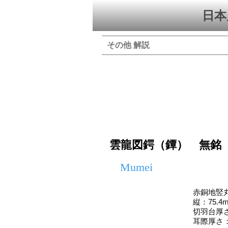
日本
その他 解説
雲龍図鍔（鐔） 無銘
Mumei
赤銅地竪
縦：75.4
切羽台厚さ
耳際厚さ：