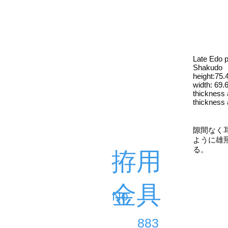
Late Edo p
Shakudo
height:75
width: 69
thickness
thickness
隙間なく
ように雄
る。
拵用
金具
​No.
883