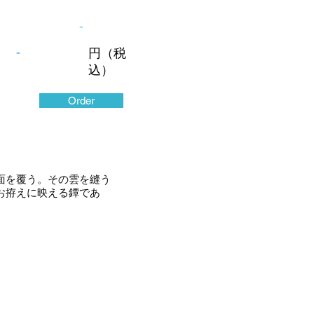
-
-
円（税
込）
Order
面を覆う。その雲を縫う
お拵えに映える鐔であ