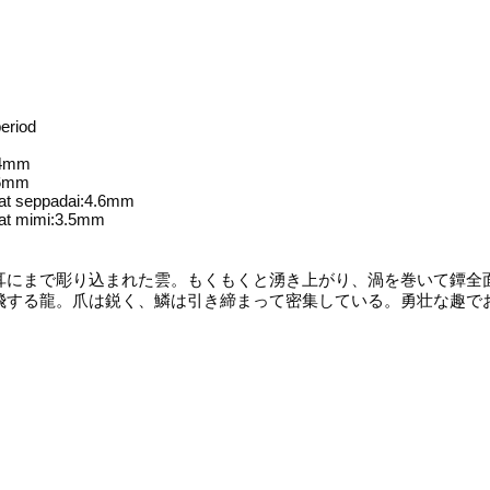
eriod
.4mm
.6mm
 at seppadai:4.6mm
 at mimi:3.5mm
耳にまで彫り込まれた雲。もくもくと湧き上がり、渦を巻いて鐔全
飛する龍。爪は鋭く、鱗は引き締まって密集している。勇壮な趣で