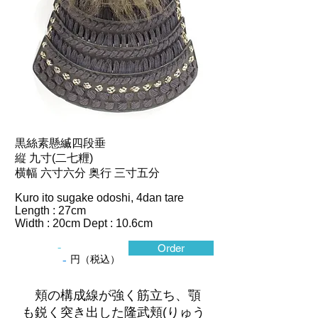
黒絲素懸縅四段垂
縦 九寸(二七糎)
横幅 六寸六分 奥行 三寸五分
Kuro ito sugake odoshi, 4dan tare
Length : 27cm
Width : 20cm Dept : 10.6cm
-
Order
-
円（税込）
頬の構成線が強く筋立ち、顎
も鋭く突き出した隆武頬(りゅう