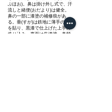
ぶほお)。鼻は掛け外し式で、汗
流しと緒便(おだより)は健全。
鼻の一部に漆塗の補修痕があ
る。垂(すが)は鉄地に薄手の革
を貼り、黒漆で仕上げた上手の
造り込み。裏面は朱漆塗。鼻髭
が顎の下まで長く、武骨な風情
を高めている。