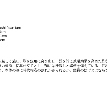
oshi 4dan tare
26cm
2.1cm
.2cm
厳しく施し、顎を鋭角に突き出し、髭を貯え威嚇効果を高めた烈勢
迫力横溢。切耳仕立てとし、顎には汗流しと緒便を備えている。四
塗。本体の漆に時代相応の割れがみられるが、鑑賞の妨げとはな