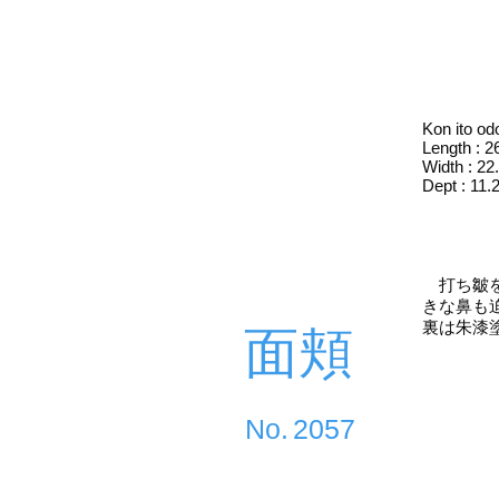
Kon ito od
Length : 
Width : 2
Dept : 11
打ち皺を
きな鼻も
裏は朱漆
面頬
​No.
2057