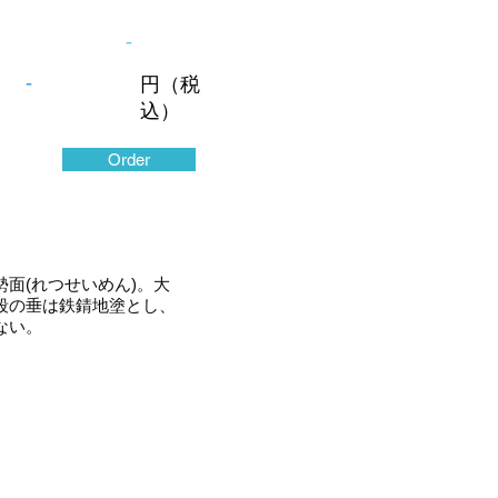
-
-
円（税
込）
Order
面(れつせいめん)。大
段の垂は鉄錆地塗とし、
らない。