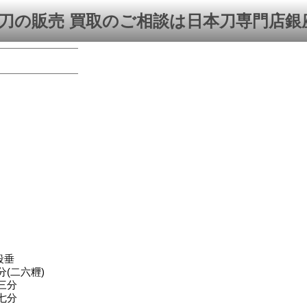
刀の販売 買取のご相談は日本刀専門店銀
段垂
分(二六糎)
三分
七分