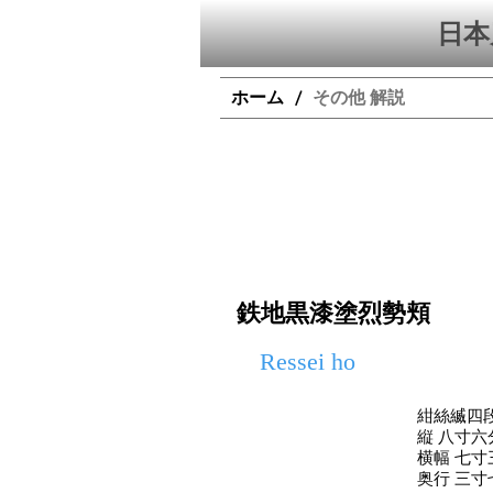
日本
ホーム
その他 解説
/
鉄地黒漆塗烈勢頬
Ressei ho
紺絲縅四
縦 八寸六
横幅 七寸
奥行 三寸